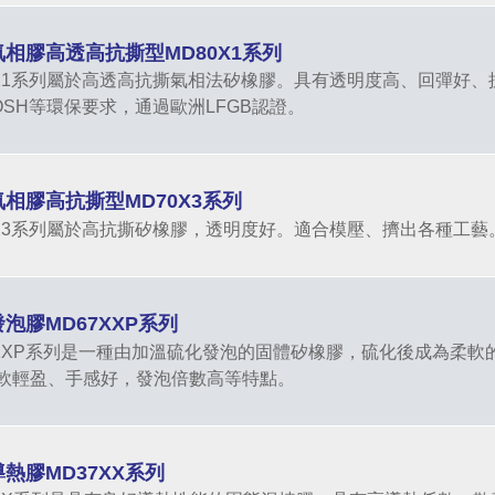
氣相膠高透高抗撕型MD80X1系列
0X1系列屬於高透高抗撕氣相法矽橡膠。具有透明度高、回彈好
OSH等環保要求，通過歐洲LFGB認證。
氣相膠高抗撕型MD70X3系列
0X3系列屬於高抗撕矽橡膠，透明度好。適合模壓、擠出各種工藝。
發泡膠MD67XXP系列
7XXP系列是一種由加溫硫化發泡的固體矽橡膠，硫化後成為柔軟
軟輕盈、手感好，發泡倍數高等特點。
導熱膠MD37XX系列