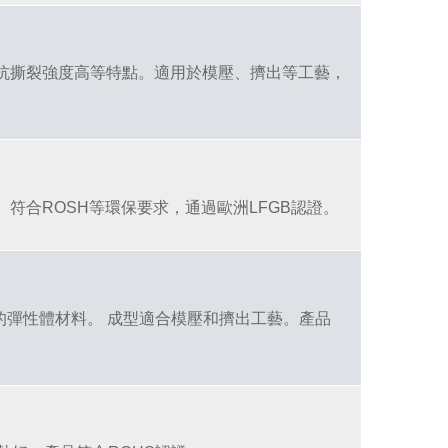
、抗撕裂強度高等特點。適用於模壓、擠出等工藝，
符合ROSH等環保要求，通過歐洲LFGB認證。
的彈性體材料。 成型適合模壓和擠出工藝。產品