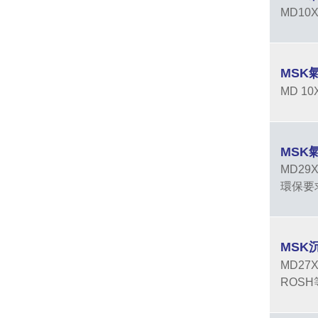
MD1
MSK
MD 
MSK
MD2
環保要
MSK
MD2
ROS