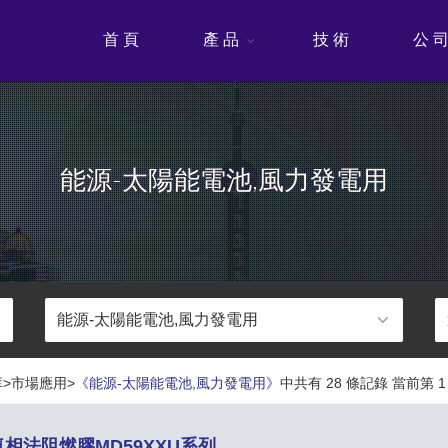
首 頁
產 品
技 術
公 
能源-太陽能電池,風力發電用
>市場應用>
《能源-太陽能電池,風力發電用》
中共有 28 條記錄 當前第 1 
氣相法阻燃膠MD59XXU系列