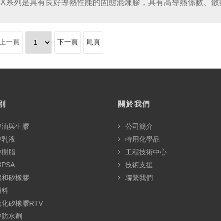
7XX系列是具有良好導熱性能的固態混煉膠，具有高導熱係數、散
上一頁
下一頁
尾頁
別
關於我們
矽油與生膠
公司簡介
矽乳液
特用化學品
矽樹脂
工程技術中心
PSA
技術支援
體和矽橡膠
聯繫我們
輔料
化矽橡膠RTV
矽防水劑