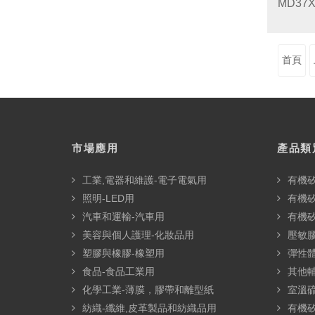
MD3
首頁
市場應用
產品類
工業,電器和維護-電子電氣用
有機
照明-LED用
有機
汽車和運輸-汽車用
有機
美容與個人護理-化妝品用
壓敏膠
塑膠與橡膠-橡塑用
彈性
食品-食品工業用
其他
化學工業-薄膜，膠帶和離型紙
室溫硫
紡織-纖維,皮革製品和紡織品用
有機