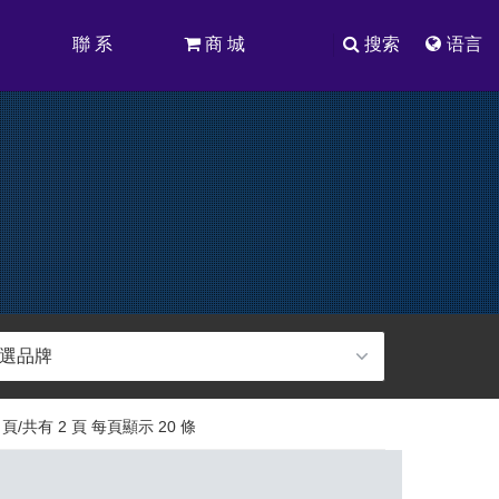
司
聯 系
商 城
搜索
语言
頁/共有 2 頁 每頁顯示 20 條