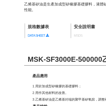
乙烯基矽油是生產加成型矽橡膠基礎膠料，液體
性能。
規格數據表
安全說明書
DATA SHEET
MSDS
MSK-SF3000E-5000
產品應用
1.
用於加成型矽橡膠的基礎膠料；
2.
用作其他材料的改善。
3.
乙烯基矽油是乙烯基封端的聚甲基矽氧烷，調整