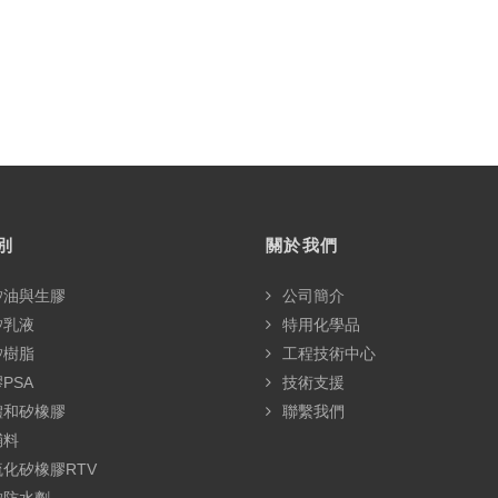
別
關於我們
矽油與生膠
公司簡介
矽乳液
特用化學品
矽樹脂
工程技術中心
PSA
技術支援
體和矽橡膠
聯繫我們
輔料
化矽橡膠RTV
矽防水劑