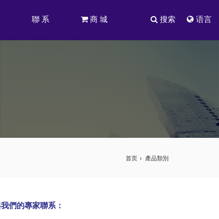
司
聯 系
商 城
搜索
语言
首页
產品類別
與我們的專家聯系：