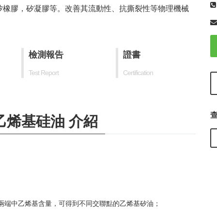
矽橡膠，矽凝膠等。改善其流動性、抗撕裂性等物理機械
檢測報告
證書
Test Report
Certification
00乙烯基硅油 介紹
兩端中乙烯基含量，可得到不同交聯點的乙烯基矽油；