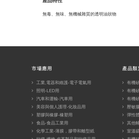
產品特性
無毒、無味、無機械雜質的透明油狀物
市場應用
產品類
工業,電器和維護-電子電氣用
有機
照明-LED用
有機
汽車和運輸-汽車用
有機
美容與個人護理-化妝品用
壓敏膠
塑膠與橡膠-橡塑用
彈性
食品-食品工業用
其他
化學工業-薄膜，膠帶和離型紙
室溫硫
紡織-纖維,皮革製品和紡織品用
有機